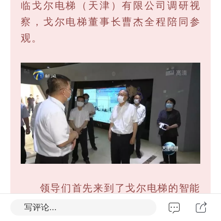
临戈尔电梯（天津）有限公司调研视
察，戈尔电梯董事长曹杰全程陪同参
观。
领导们首先来到了戈尔电梯的智能
电子展厅， 董事长曹杰详细介绍了企
写评论...
业的发展历程、技术研发、智能电梯